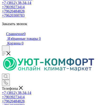
+7 (3812) 38-34-14
+79039273414
+79620484828
+79620300783
Заказать звонок
Сравнение
0
Избранные товары
0
Корзина
0
Телефоны
+7 (3812) 38-34-14
+79039273414
+79620484828