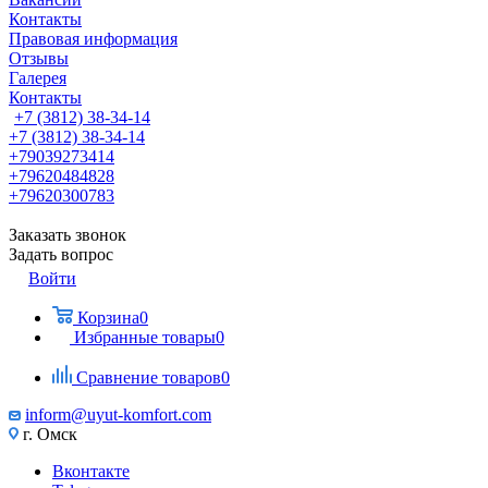
Контакты
Правовая информация
Отзывы
Галерея
Контакты
+7 (3812) 38-34-14
+7 (3812) 38-34-14
+79039273414
+79620484828
+79620300783
Заказать звонок
Задать вопрос
Войти
Корзина
0
Избранные товары
0
Сравнение товаров
0
inform@uyut-komfort.com
г. Омск
Вконтакте