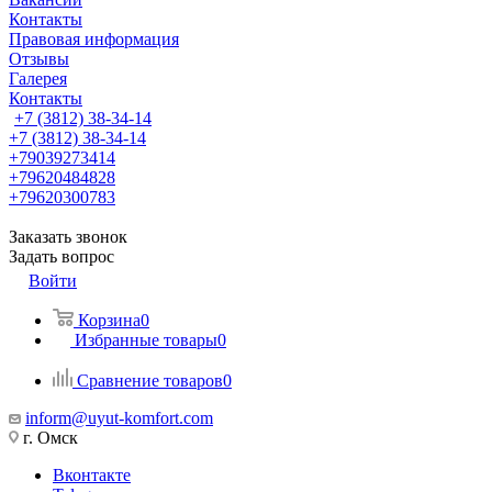
Контакты
Правовая информация
Отзывы
Галерея
Контакты
+7 (3812) 38-34-14
+7 (3812) 38-34-14
+79039273414
+79620484828
+79620300783
Заказать звонок
Задать вопрос
Войти
Корзина
0
Избранные товары
0
Сравнение товаров
0
inform@uyut-komfort.com
г. Омск
Вконтакте