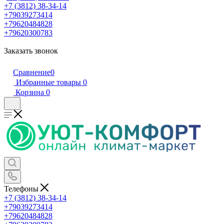
+7 (3812) 38-34-14
+79039273414
+79620484828
+79620300783
Заказать звонок
Сравнение
0
Избранные товары
0
Корзина
0
Телефоны
+7 (3812) 38-34-14
+79039273414
+79620484828