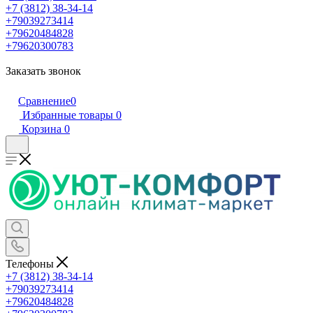
+7 (3812) 38-34-14
+79039273414
+79620484828
+79620300783
Заказать звонок
Сравнение
0
Избранные товары
0
Корзина
0
Телефоны
+7 (3812) 38-34-14
+79039273414
+79620484828