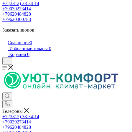
+7 (3812) 38-34-14
+79039273414
+79620484828
+79620300783
Заказать звонок
Сравнение
0
Избранные товары
0
Корзина
0
Телефоны
+7 (3812) 38-34-14
+79039273414
+79620484828