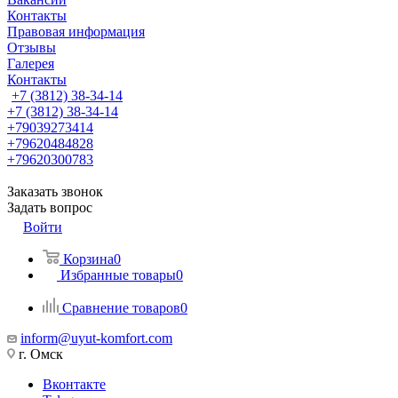
Контакты
Правовая информация
Отзывы
Галерея
Контакты
+7 (3812) 38-34-14
+7 (3812) 38-34-14
+79039273414
+79620484828
+79620300783
Заказать звонок
Задать вопрос
Войти
Корзина
0
Избранные товары
0
Сравнение товаров
0
inform@uyut-komfort.com
г. Омск
Вконтакте