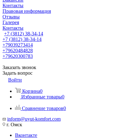
Контакты
Правовая информация
Отзывы
Галерея
Контакты
+7 (3812) 38-34-14
+7 (3812) 38-34-14
+79039273414
+79620484828
+79620300783
Заказать звонок
Задать вопрос
Войти
Корзина
0
Избранные товары
0
Сравнение товаров
0
inform@uyut-komfort.com
г. Омск
Вконтакте