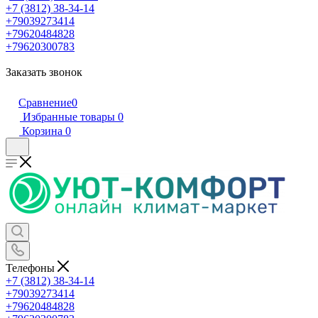
+7 (3812) 38-34-14
+79039273414
+79620484828
+79620300783
Заказать звонок
Сравнение
0
Избранные товары
0
Корзина
0
Телефоны
+7 (3812) 38-34-14
+79039273414
+79620484828