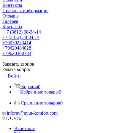
Контакты
Правовая информация
Отзывы
Галерея
Контакты
+7 (3812) 38-34-14
+7 (3812) 38-34-14
+79039273414
+79620484828
+79620300783
Заказать звонок
Задать вопрос
Войти
Корзина
0
Избранные товары
0
Сравнение товаров
0
inform@uyut-komfort.com
г. Омск
Вконтакте