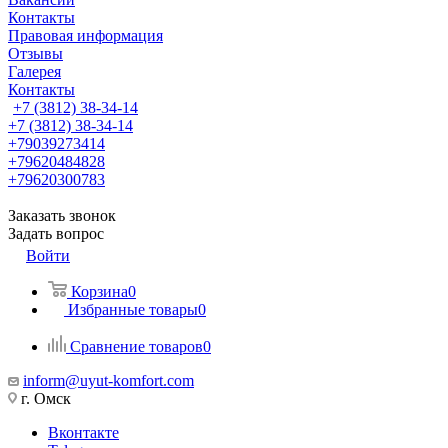
Контакты
Правовая информация
Отзывы
Галерея
Контакты
+7 (3812) 38-34-14
+7 (3812) 38-34-14
+79039273414
+79620484828
+79620300783
Заказать звонок
Задать вопрос
Войти
Корзина
0
Избранные товары
0
Сравнение товаров
0
inform@uyut-komfort.com
г. Омск
Вконтакте