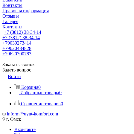
Контакты
Правовая информация
Отзывы
Галерея
Контакты
+7 (3812) 38-34-14
+7 (3812) 38-34-14
+79039273414
+79620484828
+79620300783
Заказать звонок
Задать вопрос
Войти
Корзина
0
Избранные товары
0
Сравнение товаров
0
inform@uyut-komfort.com
г. Омск
Вконтакте