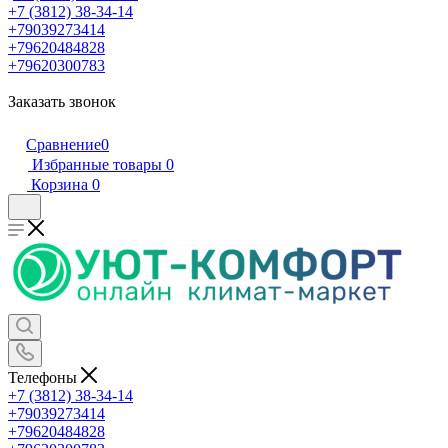
+7 (3812) 38-34-14
+79039273414
+79620484828
+79620300783
Заказать звонок
Сравнение
0
Избранные товары
0
Корзина
0
Телефоны
+7 (3812) 38-34-14
+79039273414
+79620484828