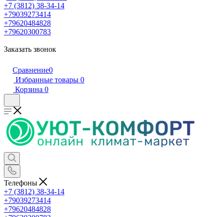
+7 (3812) 38-34-14
+79039273414
+79620484828
+79620300783
Заказать звонок
Сравнение
0
Избранные товары
0
Корзина
0
Телефоны
+7 (3812) 38-34-14
+79039273414
+79620484828