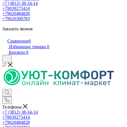
+7 (3812) 38-34-14
+79039273414
+79620484828
+79620300783
Заказать звонок
Сравнение
0
Избранные товары
0
Корзина
0
Телефоны
+7 (3812) 38-34-14
+79039273414
+79620484828