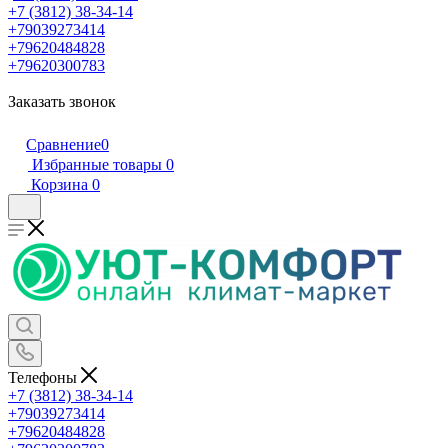
+7 (3812) 38-34-14
+79039273414
+79620484828
+79620300783
Заказать звонок
Сравнение
0
Избранные товары
0
Корзина
0
Телефоны
+7 (3812) 38-34-14
+79039273414
+79620484828