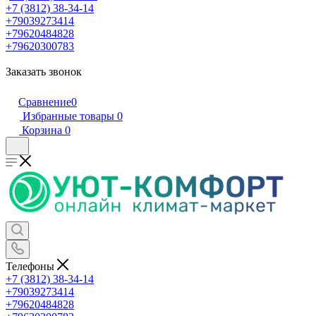
+7 (3812) 38-34-14
+79039273414
+79620484828
+79620300783
Заказать звонок
Сравнение
0
Избранные товары
0
Корзина
0
Телефоны
+7 (3812) 38-34-14
+79039273414
+79620484828