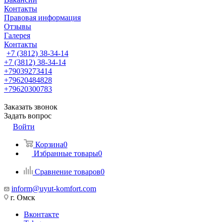
Контакты
Правовая информация
Отзывы
Галерея
Контакты
+7 (3812) 38-34-14
+7 (3812) 38-34-14
+79039273414
+79620484828
+79620300783
Заказать звонок
Задать вопрос
Войти
Корзина
0
Избранные товары
0
Сравнение товаров
0
inform@uyut-komfort.com
г. Омск
Вконтакте