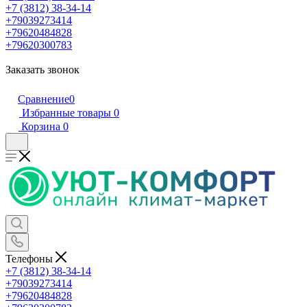
+7 (3812) 38-34-14
+79039273414
+79620484828
+79620300783
Заказать звонок
Сравнение
0
Избранные товары
0
Корзина
0
Телефоны
+7 (3812) 38-34-14
+79039273414
+79620484828