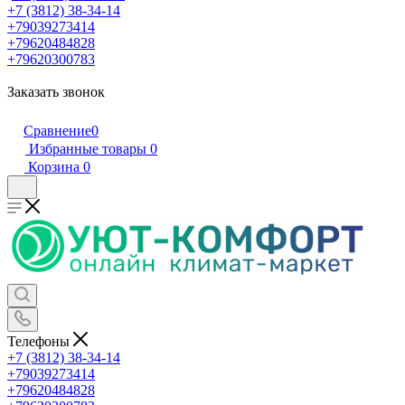
+7 (3812) 38-34-14
+79039273414
+79620484828
+79620300783
Заказать звонок
Сравнение
0
Избранные товары
0
Корзина
0
Телефоны
+7 (3812) 38-34-14
+79039273414
+79620484828