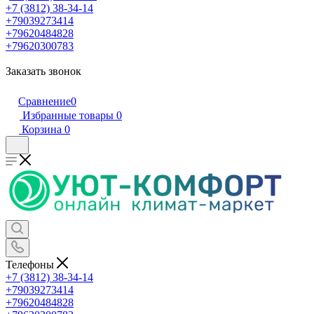
+7 (3812) 38-34-14
+79039273414
+79620484828
+79620300783
Заказать звонок
Сравнение
0
Избранные товары
0
Корзина
0
Телефоны
+7 (3812) 38-34-14
+79039273414
+79620484828