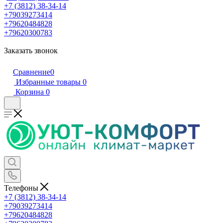
+7 (3812) 38-34-14
+79039273414
+79620484828
+79620300783
Заказать звонок
Сравнение
0
Избранные товары
0
Корзина
0
Телефоны
+7 (3812) 38-34-14
+79039273414
+79620484828