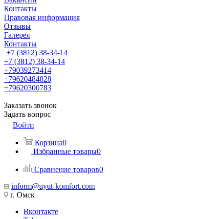
Контакты
Правовая информация
Отзывы
Галерея
Контакты
+7 (3812) 38-34-14
+7 (3812) 38-34-14
+79039273414
+79620484828
+79620300783
Заказать звонок
Задать вопрос
Войти
Корзина
0
Избранные товары
0
Сравнение товаров
0
inform@uyut-komfort.com
г. Омск
Вконтакте