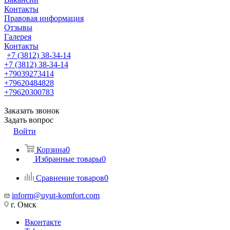
Контакты
Правовая информация
Отзывы
Галерея
Контакты
+7 (3812) 38-34-14
+7 (3812) 38-34-14
+79039273414
+79620484828
+79620300783
Заказать звонок
Задать вопрос
Войти
Корзина
0
Избранные товары
0
Сравнение товаров
0
inform@uyut-komfort.com
г. Омск
Вконтакте