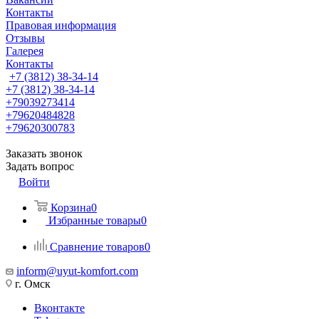
Контакты
Правовая информация
Отзывы
Галерея
Контакты
+7 (3812) 38-34-14
+7 (3812) 38-34-14
+79039273414
+79620484828
+79620300783
Заказать звонок
Задать вопрос
Войти
Корзина
0
Избранные товары
0
Сравнение товаров
0
inform@uyut-komfort.com
г. Омск
Вконтакте