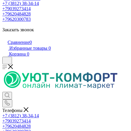
+7 (3812) 38-34-14
+79039273414
+79620484828
+79620300783
Заказать звонок
Сравнение
0
Избранные товары
0
Корзина
0
Телефоны
+7 (3812) 38-34-14
+79039273414
+79620484828