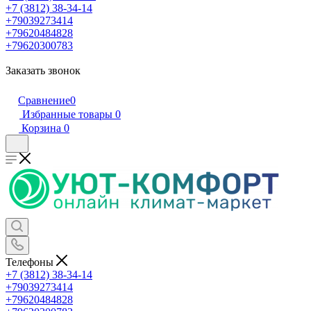
+7 (3812) 38-34-14
+79039273414
+79620484828
+79620300783
Заказать звонок
Сравнение
0
Избранные товары
0
Корзина
0
Телефоны
+7 (3812) 38-34-14
+79039273414
+79620484828