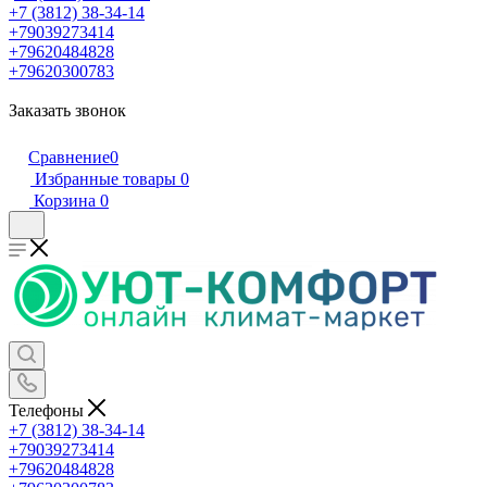
+7 (3812) 38-34-14
+79039273414
+79620484828
+79620300783
Заказать звонок
Сравнение
0
Избранные товары
0
Корзина
0
Телефоны
+7 (3812) 38-34-14
+79039273414
+79620484828