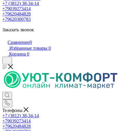
+7 (3812) 38-34-14
+79039273414
+79620484828
+79620300783
Заказать звонок
Сравнение
0
Избранные товары
0
Корзина
0
Телефоны
+7 (3812) 38-34-14
+79039273414
+79620484828