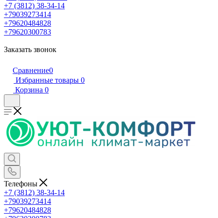
+7 (3812) 38-34-14
+79039273414
+79620484828
+79620300783
Заказать звонок
Сравнение
0
Избранные товары
0
Корзина
0
Телефоны
+7 (3812) 38-34-14
+79039273414
+79620484828