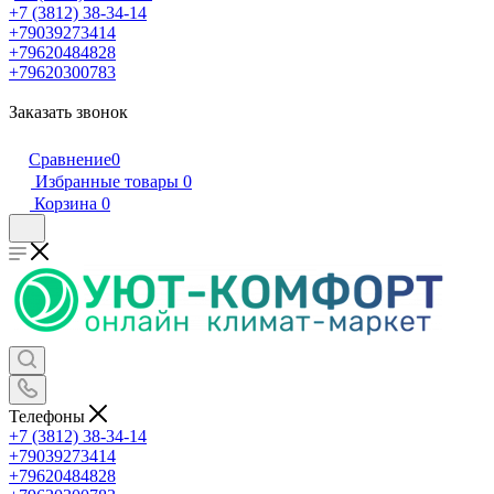
+7 (3812) 38-34-14
+79039273414
+79620484828
+79620300783
Заказать звонок
Сравнение
0
Избранные товары
0
Корзина
0
Телефоны
+7 (3812) 38-34-14
+79039273414
+79620484828