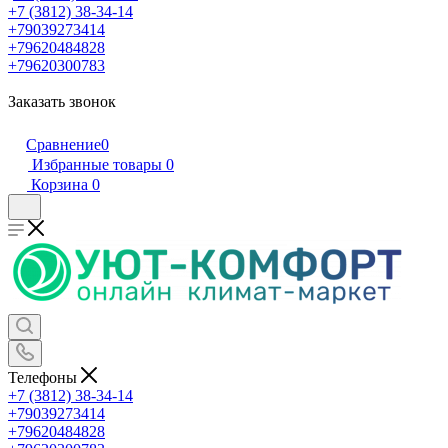
+7 (3812) 38-34-14
+79039273414
+79620484828
+79620300783
Заказать звонок
Сравнение
0
Избранные товары
0
Корзина
0
Телефоны
+7 (3812) 38-34-14
+79039273414
+79620484828