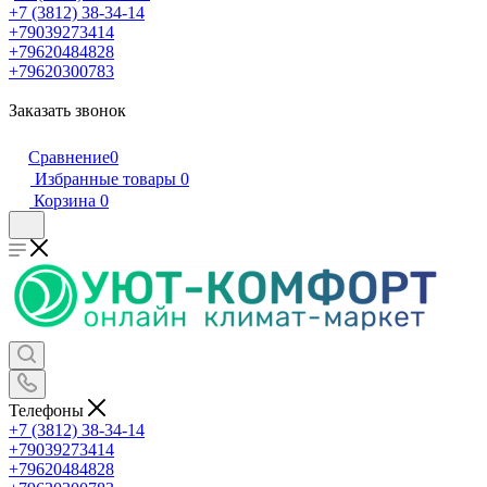
+7 (3812) 38-34-14
+79039273414
+79620484828
+79620300783
Заказать звонок
Сравнение
0
Избранные товары
0
Корзина
0
Телефоны
+7 (3812) 38-34-14
+79039273414
+79620484828