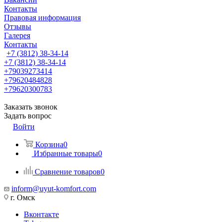
Контакты
Правовая информация
Отзывы
Галерея
Контакты
+7 (3812) 38-34-14
+7 (3812) 38-34-14
+79039273414
+79620484828
+79620300783
Заказать звонок
Задать вопрос
Войти
Корзина
0
Избранные товары
0
Сравнение товаров
0
inform@uyut-komfort.com
г. Омск
Вконтакте