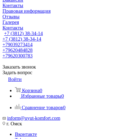
Контакты
Правовая информация
Отзывы
Галерея
Контакты
+7 (3812) 38-34-14
+7 (3812) 38-34-14
+79039273414
+79620484828
+79620300783
Заказать звонок
Задать вопрос
Войти
Корзина
0
Избранные товары
0
Сравнение товаров
0
inform@uyut-komfort.com
г. Омск
Вконтакте