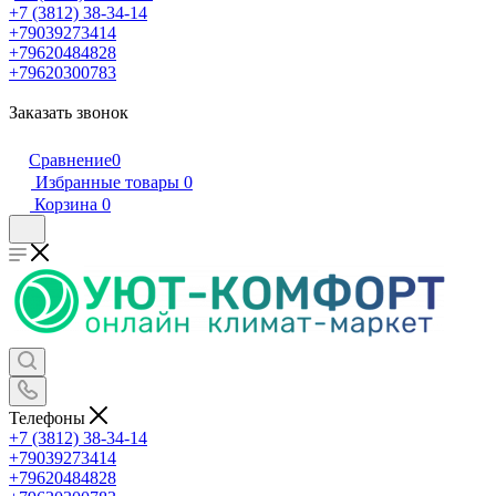
+7 (3812) 38-34-14
+79039273414
+79620484828
+79620300783
Заказать звонок
Сравнение
0
Избранные товары
0
Корзина
0
Телефоны
+7 (3812) 38-34-14
+79039273414
+79620484828