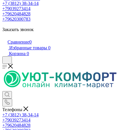
+7 (3812) 38-34-14
+79039273414
+79620484828
+79620300783
Заказать звонок
Сравнение
0
Избранные товары
0
Корзина
0
Телефоны
+7 (3812) 38-34-14
+79039273414
+79620484828