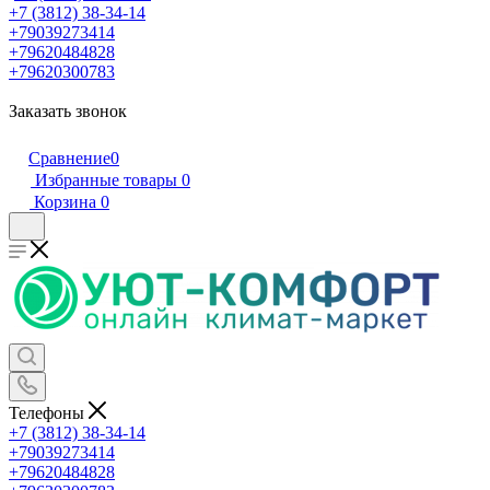
+7 (3812) 38-34-14
+79039273414
+79620484828
+79620300783
Заказать звонок
Сравнение
0
Избранные товары
0
Корзина
0
Телефоны
+7 (3812) 38-34-14
+79039273414
+79620484828