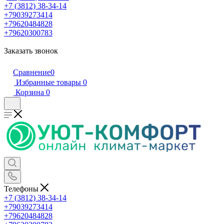
+7 (3812) 38-34-14
+79039273414
+79620484828
+79620300783
Заказать звонок
Сравнение
0
Избранные товары
0
Корзина
0
Телефоны
+7 (3812) 38-34-14
+79039273414
+79620484828