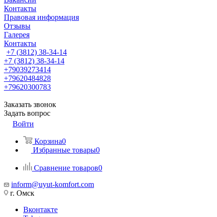
Контакты
Правовая информация
Отзывы
Галерея
Контакты
+7 (3812) 38-34-14
+7 (3812) 38-34-14
+79039273414
+79620484828
+79620300783
Заказать звонок
Задать вопрос
Войти
Корзина
0
Избранные товары
0
Сравнение товаров
0
inform@uyut-komfort.com
г. Омск
Вконтакте