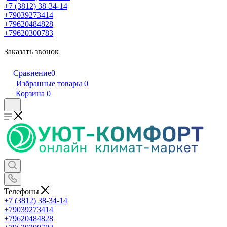
+7 (3812) 38-34-14
+79039273414
+79620484828
+79620300783
Заказать звонок
Сравнение
0
Избранные товары
0
Корзина
0
Телефоны
+7 (3812) 38-34-14
+79039273414
+79620484828