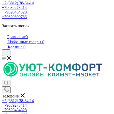
+7 (3812) 38-34-14
+79039273414
+79620484828
+79620300783
Заказать звонок
Сравнение
0
Избранные товары
0
Корзина
0
Телефоны
+7 (3812) 38-34-14
+79039273414
+79620484828