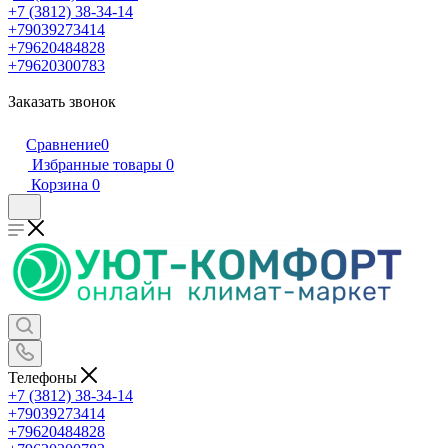
+7 (3812) 38-34-14
+79039273414
+79620484828
+79620300783
Заказать звонок
Сравнение
0
Избранные товары
0
Корзина
0
Телефоны
+7 (3812) 38-34-14
+79039273414
+79620484828