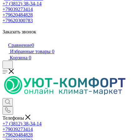
+7 (3812) 38-34-14
+79039273414
+79620484828
+79620300783
Заказать звонок
Сравнение
0
Избранные товары
0
Корзина
0
Телефоны
+7 (3812) 38-34-14
+79039273414
+79620484828