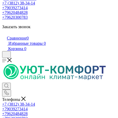
+7 (3812) 38-34-14
+79039273414
+79620484828
+79620300783
Заказать звонок
Сравнение
0
Избранные товары
0
Корзина
0
Телефоны
+7 (3812) 38-34-14
+79039273414
+79620484828