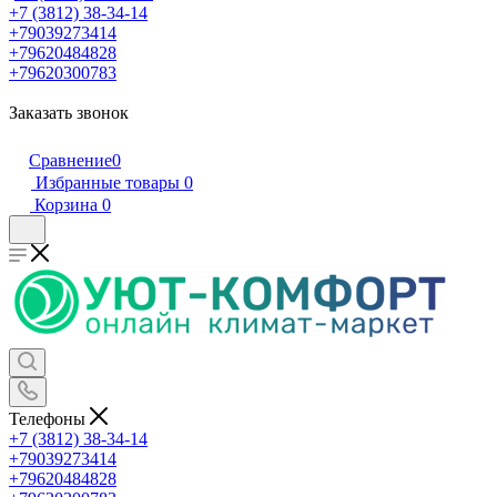
+7 (3812) 38-34-14
+79039273414
+79620484828
+79620300783
Заказать звонок
Сравнение
0
Избранные товары
0
Корзина
0
Телефоны
+7 (3812) 38-34-14
+79039273414
+79620484828