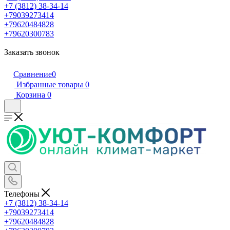
+7 (3812) 38-34-14
+79039273414
+79620484828
+79620300783
Заказать звонок
Сравнение
0
Избранные товары
0
Корзина
0
Телефоны
+7 (3812) 38-34-14
+79039273414
+79620484828