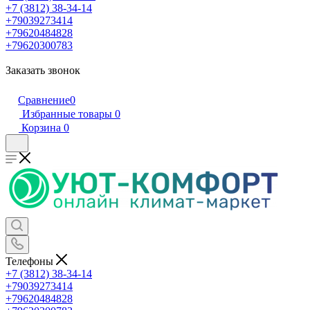
+7 (3812) 38-34-14
+79039273414
+79620484828
+79620300783
Заказать звонок
Сравнение
0
Избранные товары
0
Корзина
0
Телефоны
+7 (3812) 38-34-14
+79039273414
+79620484828