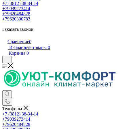
+7 (3812) 38-34-14
+79039273414
+79620484828
+79620300783
Заказать звонок
Сравнение
0
Избранные товары
0
Корзина
0
Телефоны
+7 (3812) 38-34-14
+79039273414
+79620484828