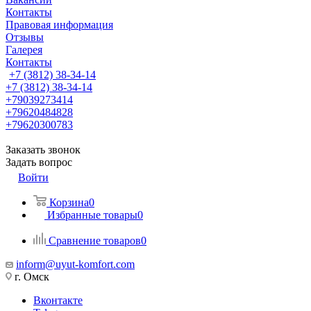
Контакты
Правовая информация
Отзывы
Галерея
Контакты
+7 (3812) 38-34-14
+7 (3812) 38-34-14
+79039273414
+79620484828
+79620300783
Заказать звонок
Задать вопрос
Войти
Корзина
0
Избранные товары
0
Сравнение товаров
0
inform@uyut-komfort.com
г. Омск
Вконтакте